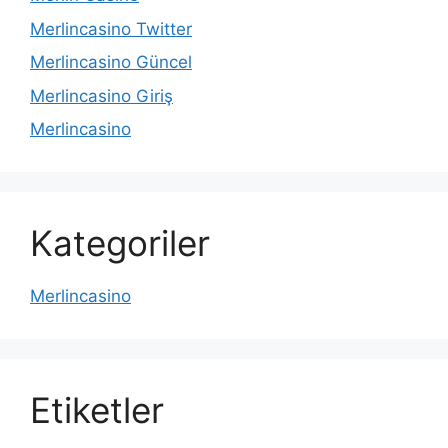
Merlincasino Twitter
Merlincasino Güncel
Merlincasino Giriş
Merlincasino
Kategoriler
Merlincasino
Etiketler