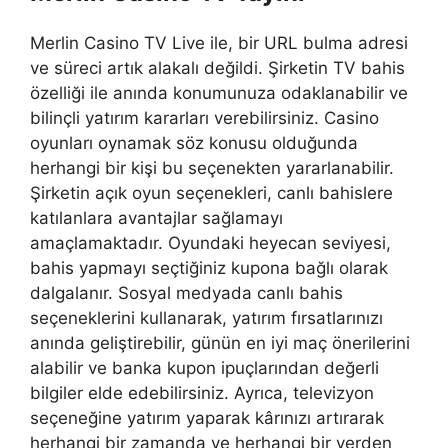
Merlin Casino TV Live ile, bir URL bulma adresi
ve süreci artık alakalı değildi. Şirketin TV bahis
özelliği ile anında konumunuza odaklanabilir ve
bilinçli yatırım kararları verebilirsiniz. Casino
oyunları oynamak söz konusu olduğunda
herhangi bir kişi bu seçenekten yararlanabilir.
Şirketin açık oyun seçenekleri, canlı bahislere
katılanlara avantajlar sağlamayı
amaçlamaktadır. Oyundaki heyecan seviyesi,
bahis yapmayı seçtiğiniz kupona bağlı olarak
dalgalanır. Sosyal medyada canlı bahis
seçeneklerini kullanarak, yatırım fırsatlarınızı
anında geliştirebilir, günün en iyi maç önerilerini
alabilir ve banka kupon ipuçlarından değerli
bilgiler elde edebilirsiniz. Ayrıca, televizyon
seçeneğine yatırım yaparak kârınızı artırarak
herhangi bir zamanda ve herhangi bir yerden