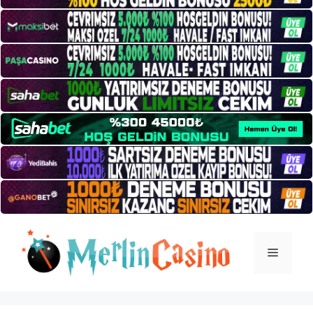
İçeriğe
atla
Menü