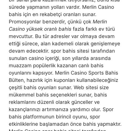
sürede yapmanın yolları vardır. Merlin Casino
bahis için en rekabetçi oranları sunar.
Promosyonlar benzerdir, çünkü çok
Merlin
Casino yüksek oranlı bahis
fazla farklı ev türü
mevcuttur. Bu tür adresler var olmaya devam
ettiği sürece, alan kademeli olarak genişlemeye
devam edecektir. spor bahis sitesi tarafından
sunulan casino içeriği, son yıllarda arasında
muazzam popülerlik kazanan canlı bahis
oyunlarını kapsıyor. Merlin Casino Sports Bahis
Bülten, hazırlık için kuponları kullanabileceğiniz
çeşitli bahis oyunları sunar. Web sitesi size
mükemmel bahis seçenekleri sunar, bahis
reklamlarını düzenli olarak günceller ve
kazançlarınızı artırmanıza yardımcı olur. Spor
bahis platformunun birincil oyunu, spor
etkinliklerine başlamadan önce bahis yapmaktır.