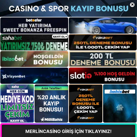
×
MERLİNCASİNO GİRİŞ İÇİN TIKLAYINIZ!