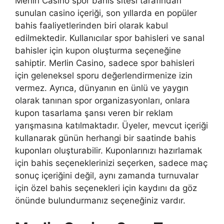
Merlin Casino spor bahis sitesi tarafından
sunulan casino içeriği, son yıllarda en popüler
bahis faaliyetlerinden biri olarak kabul
edilmektedir. Kullanıcılar spor bahisleri ve sanal
bahisler için kupon oluşturma seçeneğine
sahiptir. Merlin Casino, sadece spor bahisleri
için geleneksel sporu değerlendirmenize izin
vermez. Ayrıca, dünyanın en ünlü ve yaygın
olarak tanınan spor organizasyonları, onlara
kupon tasarlama şansı veren bir reklam
yarışmasına katılmaktadır. Üyeler, mevcut içeriği
kullanarak günün herhangi bir saatinde bahis
kuponları oluşturabilir. Kuponlarınızı hazırlamak
için bahis seçeneklerinizi seçerken, sadece maç
sonuç içeriğini değil, aynı zamanda turnuvalar
için özel bahis seçenekleri için kaydını da göz
önünde bulundurmanız seçeneğiniz vardır.