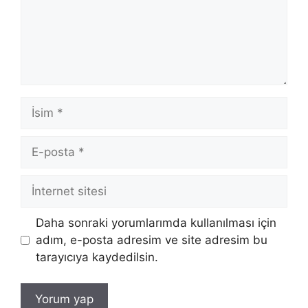
İsim
E-
posta
İnternet
sitesi
Daha sonraki yorumlarımda kullanılması için
adım, e-posta adresim ve site adresim bu
tarayıcıya kaydedilsin.