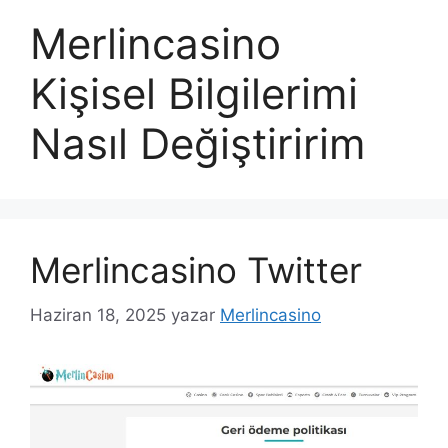
Merlincasino
Kişisel Bilgilerimi
Nasıl Değiştiririm
Merlincasino Twitter
Haziran 18, 2025
yazar
Merlincasino