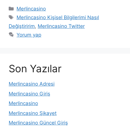
Kategoriler
Merlincasino
Etiketler
Merlincasino Kişisel Bilgilerimi Nasıl
Değiştiririm
,
Merlincasino Twitter
Yorum yap
Son Yazılar
Merlincasino Adresi
Merlincasino Giriş
Merlincasino
Merlincasino Şikayet
Merlincasino Güncel Giriş