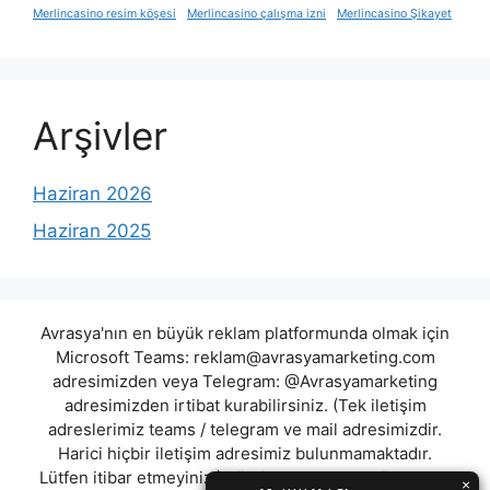
Merlincasino resim köşesi
Merlincasino çalışma izni
Merlincasino Şikayet
Arşivler
Haziran 2026
Haziran 2025
Avrasya'nın en büyük reklam platformunda olmak için
Microsoft Teams:
reklam@avrasyamarketing.com
adresimizden veya Telegram: @Avrasyamarketing
adresimizden irtibat kurabilirsiniz. (Tek iletişim
adreslerimiz teams / telegram ve mail adresimizdir.
Harici hiçbir iletişim adresimiz bulunmamaktadır.
Lütfen itibar etmeyiniz.) Türkiye yasalarına göre 7258