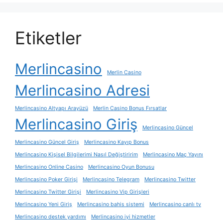
Etiketler
Merlincasino
Merlin Casino
Merlincasino Adresi
Merlincasino Altyapı Arayüzü
Merlin Casino Bonus Fırsatlar
Merlincasino Giriş
Merlincasino Güncel
Merlincasino Güncel Giriş
Merlincasino Kayıp Bonus
Merlincasino Kişisel Bilgilerimi Nasıl Değiştiririm
Merlincasino Maç Yayını
Merlincasino Online Casino
Merlincasino Oyun Bonusu
Merlincasino Poker Girişi
Merlincasino Telegram
Merlincasino Twitter
Merlincasino Twitter Girişi
Merlincasino Vip Girişleri
Merlincasino Yeni Giriş
Merlincasino bahis sistemi
Merlincasino canlı tv
Merlincasino destek yardımı
Merlincasino iyi hizmetler