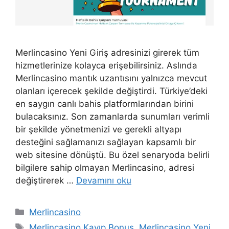
Merlincasino Yeni Giriş adresinizi girerek tüm
hizmetlerinize kolayca erişebilirsiniz. Aslında
Merlincasino mantık uzantısını yalnızca mevcut
olanları içerecek şekilde değiştirdi. Türkiye’deki
en saygın canlı bahis platformlarından birini
bulacaksınız. Son zamanlarda sunumları verimli
bir şekilde yönetmenizi ve gerekli altyapı
desteğini sağlamanızı sağlayan kapsamlı bir
web sitesine dönüştü. Bu özel senaryoda belirli
bilgilere sahip olmayan Merlincasino, adresi
değiştirerek …
Devamını oku
Kategoriler
Merlincasino
Etiketler
Merlincasino Kayıp Bonus
,
Merlincasino Yeni