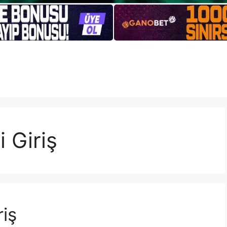
 Giriş
riş