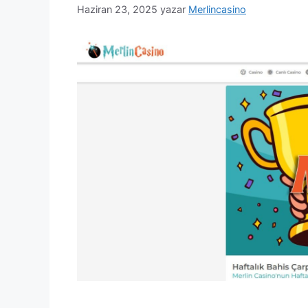
Haziran 23, 2025
yazar
Merlincasino