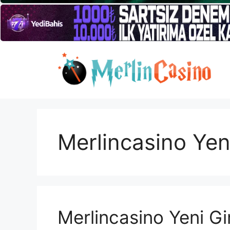
İçeriğe
atla
Merlincasino Yeni
Merlincasino Yeni Gi